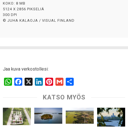
KOKO: 8 MB
5124 X 2856 PIKSELIÄ
300 DPI
© JUHA KALAOJA / VISUAL FINLAND
Jaa kuva verkostollesi:
W
F
X
L
P
G
S
h
a
i
i
m
h
KATSO MYÖS
a
c
n
n
a
a
t
e
k
t
i
r
s
b
e
e
l
e
A
o
d
r