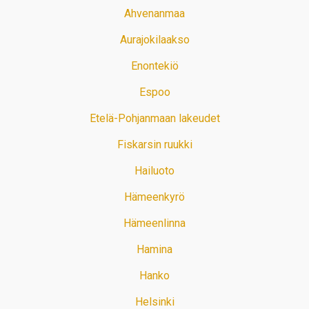
Ahvenanmaa
Aurajokilaakso
Enontekiö
Espoo
Etelä-Pohjanmaan lakeudet
Fiskarsin ruukki
Hailuoto
Hämeenkyrö
Hämeenlinna
Hamina
Hanko
Helsinki