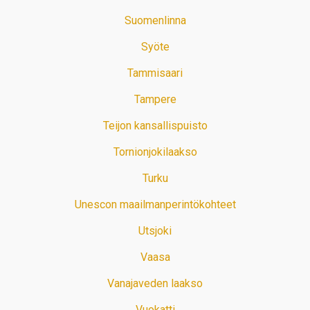
Suomenlinna
Syöte
Tammisaari
Tampere
Teijon kansallispuisto
Tornionjokilaakso
Turku
Unescon maailmanperintökohteet
Utsjoki
Vaasa
Vanajaveden laakso
Vuokatti