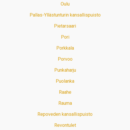
Oulu
Pallas-Yllästunturin kansallispuisto
Pietarsaari
Pori
Porkkala
Porvoo
Punkaharju
Puolanka
Raahe
Rauma
Repoveden kansallispuisto
Revontulet