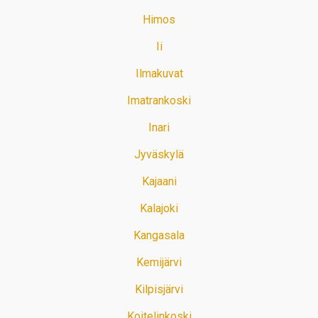
Himos
Ii
Ilmakuvat
Imatrankoski
Inari
Jyväskylä
Kajaani
Kalajoki
Kangasala
Kemijärvi
Kilpisjärvi
Koitelinkoski