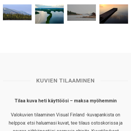
p
o
I
e
p
k
n
s
t
KUVIEN TILAAMINEN
Tilaa kuva heti käyttöösi – maksa myöhemmin
Valokuvien tilaaminen Visual Finland -kuvapankista on
helppoa: etsi haluamasi kuvat, tee tilaus ostoskorissa ja