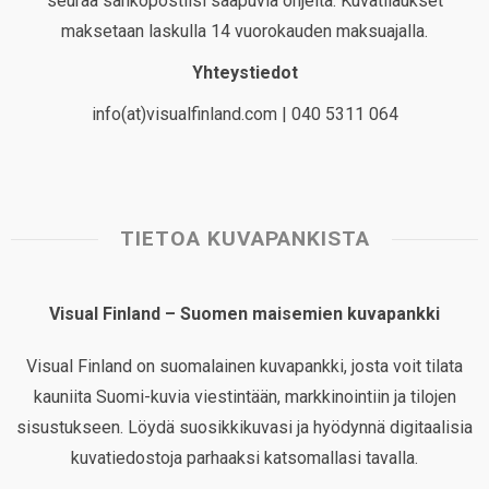
seuraa sähköpostiisi saapuvia ohjeita. Kuvatilaukset
maksetaan laskulla 14 vuorokauden maksuajalla.
Yhteystiedot
info(at)visualfinland.com | 040 5311 064
TIETOA KUVAPANKISTA
Visual Finland – Suomen maisemien kuvapankki
Visual Finland on suomalainen kuvapankki, josta voit tilata
kauniita Suomi-kuvia viestintään, markkinointiin ja tilojen
sisustukseen. Löydä suosikkikuvasi ja hyödynnä digitaalisia
kuvatiedostoja parhaaksi katsomallasi tavalla.