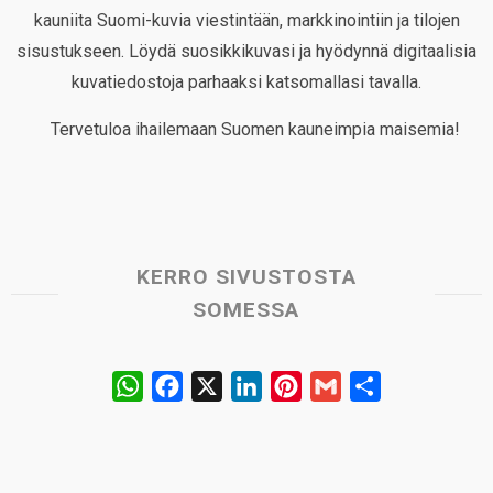
kauniita Suomi-kuvia viestintään, markkinointiin ja tilojen
sisustukseen. Löydä suosikkikuvasi ja hyödynnä digitaalisia
kuvatiedostoja parhaaksi katsomallasi tavalla.
Tervetuloa ihailemaan Suomen kauneimpia maisemia!
KERRO SIVUSTOSTA
SOMESSA
W
F
X
L
P
G
S
h
a
i
i
m
h
a
c
n
n
a
a
t
e
k
t
i
r