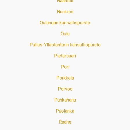
Naantali
Nuuksio
Oulangan kansallispuisto
Oulu
Pallas-Yllästunturin kansallispuisto
Pietarsaari
Pori
Porkkala
Porvoo
Punkaharju
Puolanka
Raahe