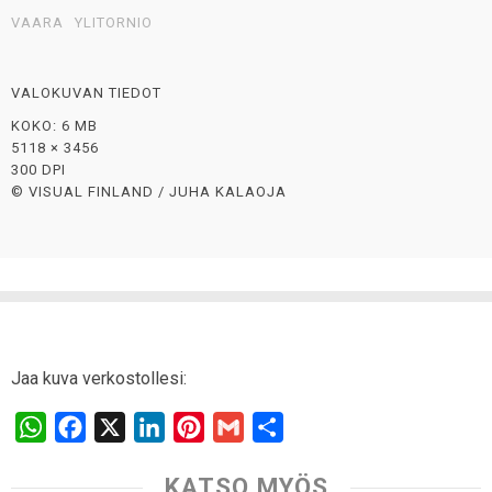
VAARA
YLITORNIO
VALOKUVAN TIEDOT
KOKO: 6 MB
5118 × 3456
300 DPI
© VISUAL FINLAND / JUHA KALAOJA
Jaa kuva verkostollesi:
W
F
X
L
P
G
S
h
a
i
i
m
h
KATSO MYÖS
a
c
n
n
a
a