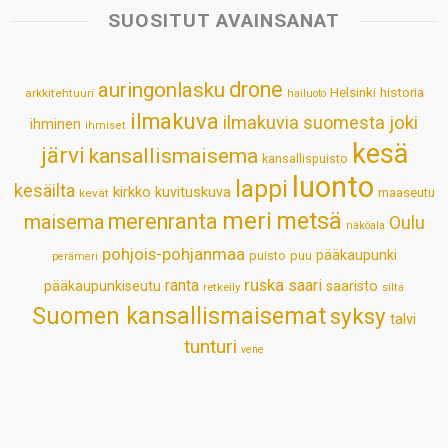
s
b
e
e
l
e
SUOSITUT AVAINSANAT
A
o
d
r
p
o
I
e
drone
auringonlasku
Helsinki
historia
arkkitehtuuri
hailuoto
p
k
n
s
ilmakuva
ilmakuvia suomesta
joki
ihminen
t
ihmiset
kesä
järvi
kansallismaisema
kansallispuisto
luonto
lappi
kesäilta
kirkko
kuvituskuva
maaseutu
kevät
meri
metsä
merenranta
maisema
Oulu
näköala
pohjois-pohjanmaa
pääkaupunki
puisto
puu
perämeri
ruska
ranta
saari
pääkaupunkiseutu
saaristo
retkeily
silta
Suomen kansallismaisemat
syksy
talvi
tunturi
vene