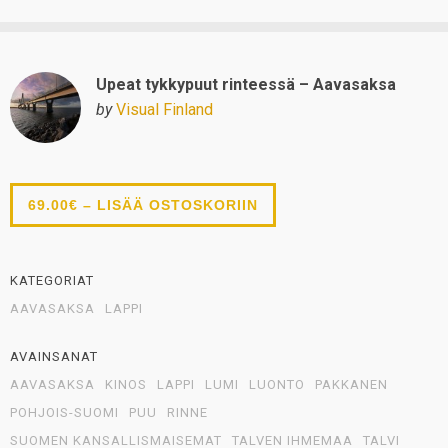
Upeat tykkypuut rinteessä – Aavasaksa
by
Visual Finland
69.00€ – LISÄÄ OSTOSKORIIN
KATEGORIAT
AAVASAKSA
LAPPI
AVAINSANAT
AAVASAKSA
KINOS
LAPPI
LUMI
LUONTO
PAKKANEN
POHJOIS-SUOMI
PUU
RINNE
SUOMEN KANSALLISMAISEMAT
TALVEN IHMEMAA
TALVI