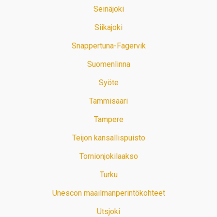
Seinäjoki
Siikajoki
Snappertuna-Fagervik
Suomenlinna
Syöte
Tammisaari
Tampere
Teijon kansallispuisto
Tornionjokilaakso
Turku
Unescon maailmanperintökohteet
Utsjoki