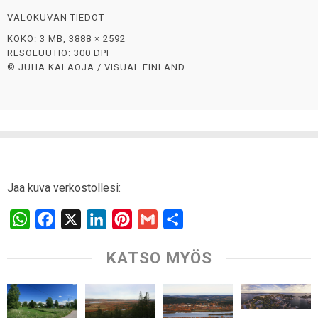
VALOKUVAN TIEDOT
KOKO: 3 MB, 3888 × 2592
RESOLUUTIO: 300 DPI
© JUHA KALAOJA / VISUAL FINLAND
Jaa kuva verkostollesi:
W
F
X
L
P
G
S
h
a
i
i
m
h
KATSO MYÖS
a
c
n
n
a
a
t
e
k
t
i
r
s
b
e
e
l
e