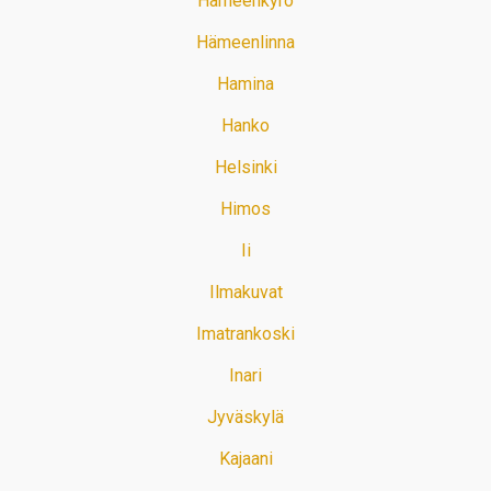
Hämeenkyrö
Hämeenlinna
Hamina
Hanko
Helsinki
Himos
Ii
Ilmakuvat
Imatrankoski
Inari
Jyväskylä
Kajaani