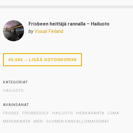
Frisbeen heittäjä rannalla – Hailuoto
by
Visual Finland
45.00€ – LISÄÄ OSTOSKORIIN
KATEGORIAT
HAILUOTO
AVAINSANAT
FRISBEE
FRISBEEGOLF
HAILUOTO
HIEKKARANTA
LOMA
MERENRANTA
MERI
SUOMEN KANSALLISMAISEMAT