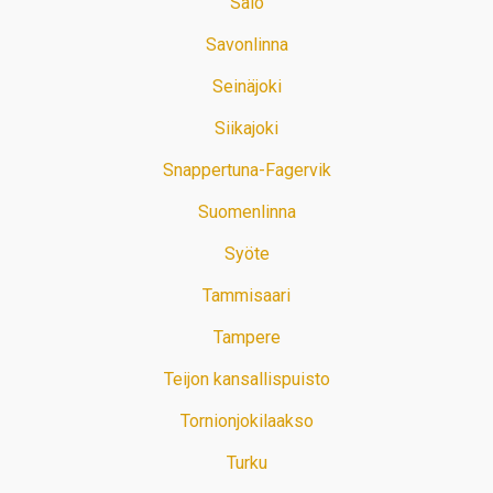
Salo
Savonlinna
Seinäjoki
Siikajoki
Snappertuna-Fagervik
Suomenlinna
Syöte
Tammisaari
Tampere
Teijon kansallispuisto
Tornionjokilaakso
Turku