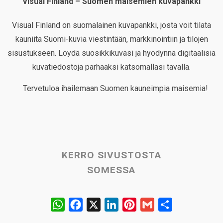
Visual Finland – Suomen maisemien kuvapankki
Visual Finland on suomalainen kuvapankki, josta voit tilata
kauniita Suomi-kuvia viestintään, markkinointiin ja tilojen
sisustukseen. Löydä suosikkikuvasi ja hyödynnä digitaalisia
kuvatiedostoja parhaaksi katsomallasi tavalla.
Tervetuloa ihailemaan Suomen kauneimpia maisemia!
KERRO SIVUSTOSTA
SOMESSA
W
F
X
L
P
G
S
h
a
i
i
m
h