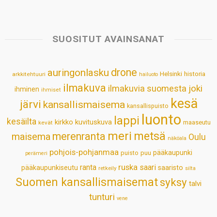
a
c
n
n
a
a
t
e
k
t
i
r
s
b
e
e
l
e
SUOSITUT AVAINSANAT
A
o
d
r
p
o
I
e
drone
auringonlasku
Helsinki
historia
arkkitehtuuri
hailuoto
p
k
n
s
ilmakuva
ilmakuvia suomesta
joki
ihminen
t
ihmiset
kesä
järvi
kansallismaisema
kansallispuisto
luonto
lappi
kesäilta
kirkko
kuvituskuva
maaseutu
kevät
meri
metsä
merenranta
maisema
Oulu
näköala
pohjois-pohjanmaa
pääkaupunki
puisto
puu
perämeri
ruska
ranta
saari
pääkaupunkiseutu
saaristo
retkeily
silta
Suomen kansallismaisemat
syksy
talvi
tunturi
vene