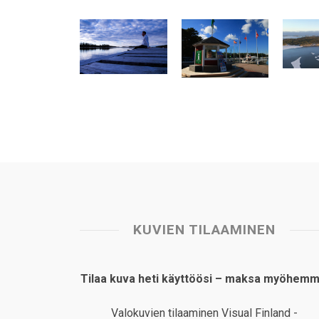
t
e
k
t
i
r
s
b
e
e
l
e
A
o
d
r
p
o
I
e
p
k
n
s
t
KUVIEN TILAAMINEN
Tilaa kuva heti käyttöösi – maksa myöhemm
Valokuvien tilaaminen Visual Finland -