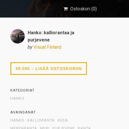
Ostoskori (
0
)
Hanko: kalliorantaa ja
purjevene
by
Visual Finland
49.00€ – LISÄÄ OSTOSKORIIN
KATEGORIAT
HANKO
AVAINSANAT
HANKO
KALLIORANTA
KESÄ
MERENRANTA
MERI
PURJEVENE
RANTA