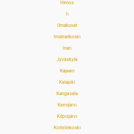
Himos
Ii
Ilmakuvat
Imatrankoski
Inari
Jyväskylä
Kajaani
Kalajoki
Kangasala
Kemijärvi
Kilpisjärvi
Koitelinkoski