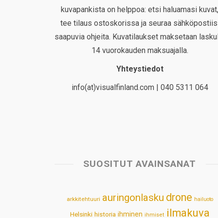
kuvapankista on helppoa: etsi haluamasi kuvat
tee tilaus ostoskorissa ja seuraa sähköpostiis
saapuvia ohjeita. Kuvatilaukset maksetaan laskul
14 vuorokauden maksuajalla.
Yhteystiedot
info(at)visualfinland.com | 040 5311 064
SUOSITUT AVAINSANAT
drone
auringonlasku
arkkitehtuuri
hailuoto
ilmakuva
Helsinki
historia
ihminen
ihmiset