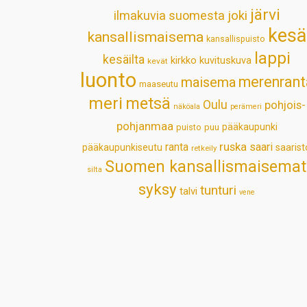
järvi
ilmakuvia suomesta
joki
kesä
kansallismaisema
kansallispuisto
lappi
kesäilta
kirkko
kuvituskuva
kevät
luonto
merenrant
maisema
maaseutu
meri
metsä
Oulu
pohjois-
näköala
perämeri
pohjanmaa
pääkaupunki
puisto
puu
ruska
ranta
saari
pääkaupunkiseutu
saarist
retkeily
Suomen kansallismaisemat
silta
syksy
tunturi
talvi
vene