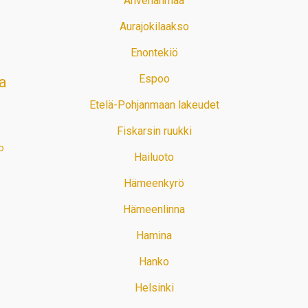
Ahvenanmaa
Aurajokilaakso
Enontekiö
Espoo
a
Etelä-Pohjanmaan lakeudet
Fiskarsin ruukki
o
Hailuoto
Hämeenkyrö
Hämeenlinna
Hamina
Hanko
Helsinki