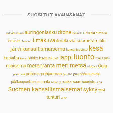
t
e
k
t
i
r
s
b
e
e
l
e
SUOSITUT AVAINSANAT
A
o
d
r
p
o
I
e
drone
auringonlasku
Helsinki
historia
arkkitehtuuri
hailuoto
p
k
n
s
ilmakuva
ilmakuvia suomesta
joki
ihminen
t
ihmiset
kesä
järvi
kansallismaisema
kansallispuisto
luonto
lappi
kesäilta
kirkko
kuvituskuva
maaseutu
kevät
meri
metsä
merenranta
maisema
Oulu
näköala
pohjois-pohjanmaa
pääkaupunki
puisto
puu
perämeri
ruska
ranta
saari
pääkaupunkiseutu
saaristo
retkeily
silta
Suomen kansallismaisemat
syksy
talvi
tunturi
vene