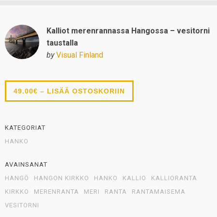
Kalliot merenrannassa Hangossa – vesitorni
taustalla
by
Visual Finland
49.00€ – LISÄÄ OSTOSKORIIN
KATEGORIAT
HANKO
AVAINSANAT
HANGÖ
HANGON KIRKKO
HANKO
KALLIO
KALLIORANTA
KIRKKO
MERENRANTA
MERI
RANTA
RANTAMAISEMA
VESITORNI