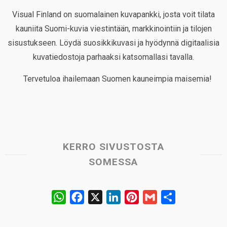
Visual Finland on suomalainen kuvapankki, josta voit tilata
kauniita Suomi-kuvia viestintään, markkinointiin ja tilojen
sisustukseen. Löydä suosikkikuvasi ja hyödynnä digitaalisia
kuvatiedostoja parhaaksi katsomallasi tavalla.
Tervetuloa ihailemaan Suomen kauneimpia maisemia!
KERRO SIVUSTOSTA
SOMESSA
W
F
X
L
P
G
S
h
a
i
i
m
h
a
c
n
n
a
a