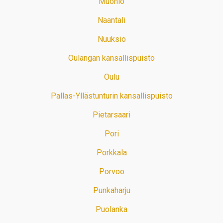
Muonio
Naantali
Nuuksio
Oulangan kansallispuisto
Oulu
Pallas-Yllästunturin kansallispuisto
Pietarsaari
Pori
Porkkala
Porvoo
Punkaharju
Puolanka