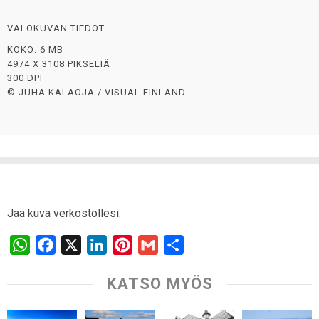
VALOKUVAN TIEDOT
KOKO: 6 MB
4974 X 3108 PIKSELIÄ
300 DPI
© JUHA KALAOJA / VISUAL FINLAND
Jaa kuva verkostollesi:
W
F
X
L
P
G
S
h
a
i
i
m
h
KATSO MYÖS
a
c
n
n
a
a
t
e
k
t
i
r