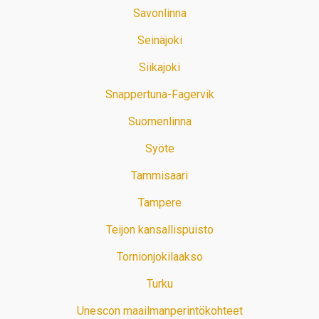
Savonlinna
Seinäjoki
Siikajoki
Snappertuna-Fagervik
Suomenlinna
Syöte
Tammisaari
Tampere
Teijon kansallispuisto
Tornionjokilaakso
Turku
Unescon maailmanperintökohteet