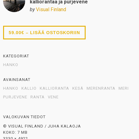
kalliorantaa ja purjevene
by
Visual Finland
59.00€ – LISÄÄ OSTOSKORIIN
KATEGORIAT
HANKO
AVAINSANAT
HANKO
KALLIO
KALLIORANTA
KESÄ
MERENRANTA
MERI
PURJEVENE
RANTA
VENE
VALOKUVAN TIEDOT
© VISUAL FINLAND / JUHA KALAOJA
KOKO: 7 MB
3330 × 4922