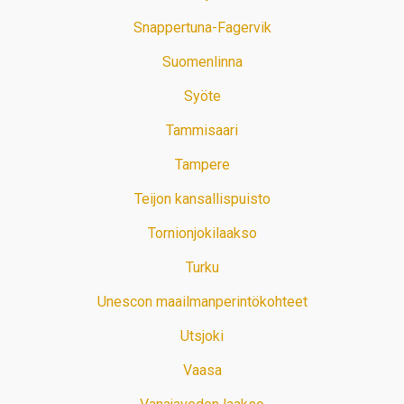
Snappertuna-Fagervik
Suomenlinna
Syöte
Tammisaari
Tampere
Teijon kansallispuisto
Tornionjokilaakso
Turku
Unescon maailmanperintökohteet
Utsjoki
Vaasa