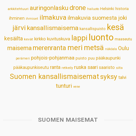
p
o
I
e
drone
auringonlasku
Helsinki
historia
arkkitehtuuri
hailuoto
p
k
n
s
ilmakuva
ilmakuvia suomesta
joki
ihminen
t
ihmiset
kesä
järvi
kansallismaisema
kansallispuisto
luonto
lappi
kesäilta
kirkko
kuvituskuva
maaseutu
kevät
meri
metsä
merenranta
maisema
Oulu
näköala
pohjois-pohjanmaa
pääkaupunki
puisto
puu
perämeri
ruska
ranta
saari
pääkaupunkiseutu
saaristo
retkeily
silta
Suomen kansallismaisemat
syksy
talvi
tunturi
vene
SUOMEN MAISEMAT