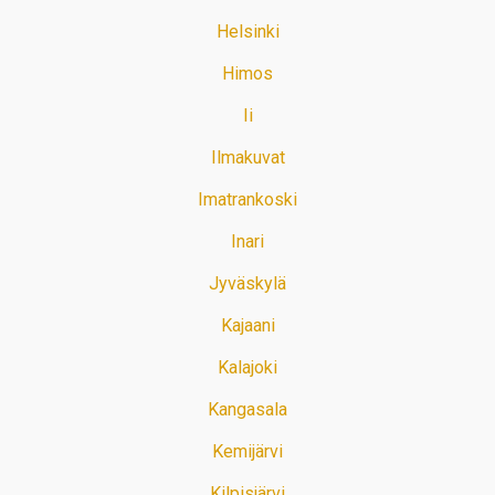
Helsinki
Himos
Ii
Ilmakuvat
Imatrankoski
Inari
Jyväskylä
Kajaani
Kalajoki
Kangasala
Kemijärvi
Kilpisjärvi