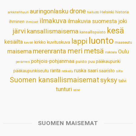
p
o
I
e
drone
auringonlasku
Helsinki
historia
arkkitehtuuri
hailuoto
p
k
n
s
ilmakuva
ilmakuvia suomesta
joki
ihminen
t
ihmiset
kesä
järvi
kansallismaisema
kansallispuisto
luonto
lappi
kesäilta
kirkko
kuvituskuva
maaseutu
kevät
meri
metsä
merenranta
maisema
Oulu
näköala
pohjois-pohjanmaa
pääkaupunki
puisto
puu
perämeri
ruska
ranta
saari
pääkaupunkiseutu
saaristo
retkeily
silta
Suomen kansallismaisemat
syksy
talvi
tunturi
vene
SUOMEN MAISEMAT