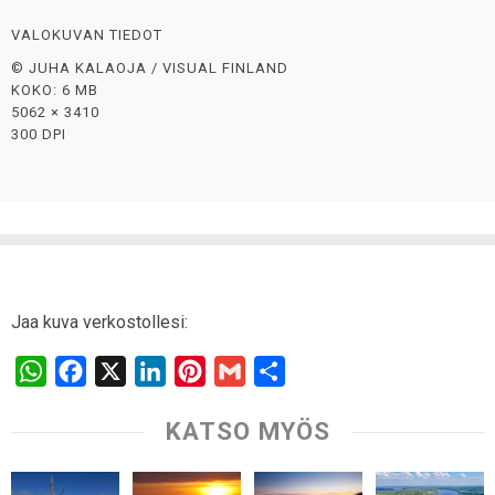
VALOKUVAN TIEDOT
© JUHA KALAOJA / VISUAL FINLAND
KOKO: 6 MB
5062 × 3410
300 DPI
Jaa kuva verkostollesi:
W
F
X
L
P
G
S
h
a
i
i
m
h
KATSO MYÖS
a
c
n
n
a
a
t
e
k
t
i
r
s
b
e
e
l
e