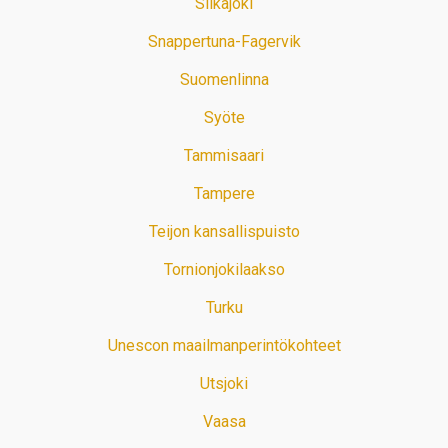
Siikajoki
Snappertuna-Fagervik
Suomenlinna
Syöte
Tammisaari
Tampere
Teijon kansallispuisto
Tornionjokilaakso
Turku
Unescon maailmanperintökohteet
Utsjoki
Vaasa