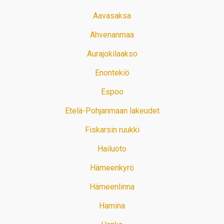
Aavasaksa
Ahvenanmaa
Aurajokilaakso
Enontekiö
Espoo
Etelä-Pohjanmaan lakeudet
Fiskarsin ruukki
Hailuoto
Hämeenkyrö
Hämeenlinna
Hamina