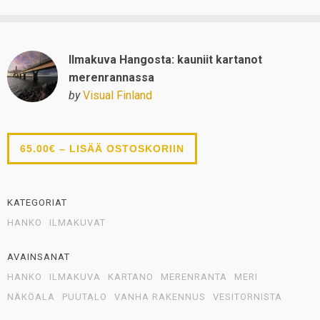
Ilmakuva Hangosta: kauniit kartanot
merenrannassa
by
Visual Finland
65.00€ – LISÄÄ OSTOSKORIIN
KATEGORIAT
HANKO
ILMAKUVAT
AVAINSANAT
HANKO
ILMAKUVA
KARTANO
MERENRANTA
MERI
NÄKÖALA
PUUTALO
VANHA RAKENNUS
VESITORNISTA