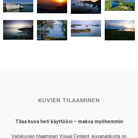
A
o
d
r
p
o
I
e
p
k
n
s
t
KUVIEN TILAAMINEN
Tilaa kuva heti käyttöösi – maksa myöhemmin
Valokuvien tilaaminen Visual Finland -kuvapankista on