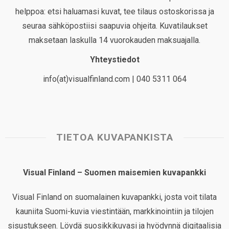
helppoa: etsi haluamasi kuvat, tee tilaus ostoskorissa ja
seuraa sähköpostiisi saapuvia ohjeita. Kuvatilaukset
maksetaan laskulla 14 vuorokauden maksuajalla.
Yhteystiedot
info(at)visualfinland.com | 040 5311 064
TIETOA KUVAPANKISTA
Visual Finland – Suomen maisemien kuvapankki
Visual Finland on suomalainen kuvapankki, josta voit tilata
kauniita Suomi-kuvia viestintään, markkinointiin ja tilojen
sisustukseen. Löydä suosikkikuvasi ja hyödynnä digitaalisia