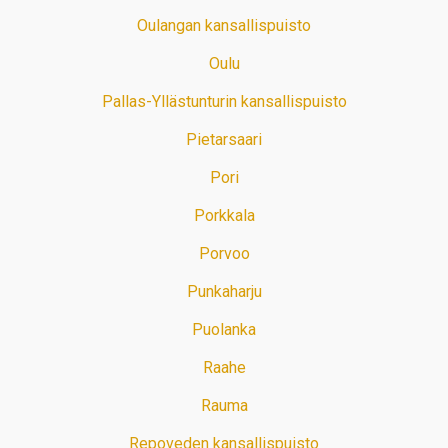
Oulangan kansallispuisto
Oulu
Pallas-Yllästunturin kansallispuisto
Pietarsaari
Pori
Porkkala
Porvoo
Punkaharju
Puolanka
Raahe
Rauma
Repoveden kansallispuisto