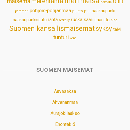
meri
metsä
merenranta
maisema
Oulu
näköala
pohjois-pohjanmaa
pääkaupunki
puisto
puu
perämeri
ruska
ranta
saari
pääkaupunkiseutu
saaristo
retkeily
silta
Suomen kansallismaisemat
syksy
talvi
tunturi
vene
SUOMEN MAISEMAT
Aavasaksa
Ahvenanmaa
Aurajokilaakso
Enontekiö