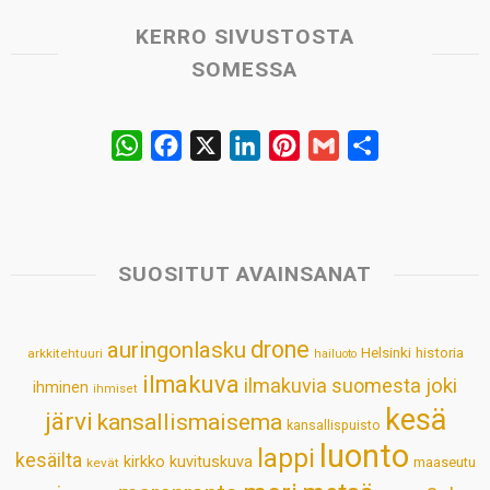
KERRO SIVUSTOSTA
SOMESSA
W
F
X
L
P
G
S
h
a
i
i
m
h
a
c
n
n
a
a
t
e
k
t
i
r
s
b
e
e
l
e
SUOSITUT AVAINSANAT
A
o
d
r
p
o
I
e
drone
auringonlasku
Helsinki
historia
arkkitehtuuri
hailuoto
p
k
n
s
ilmakuva
ilmakuvia suomesta
joki
ihminen
t
ihmiset
kesä
järvi
kansallismaisema
kansallispuisto
luonto
lappi
kesäilta
kirkko
kuvituskuva
maaseutu
kevät