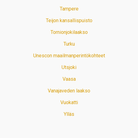
Tampere
Teijon kansallispuisto
Tornionjokilaakso
Turku
Unescon maailmanperintökohteet
Utsjoki
Vaasa
Vanajaveden laakso
Vuokatti
Ylläs