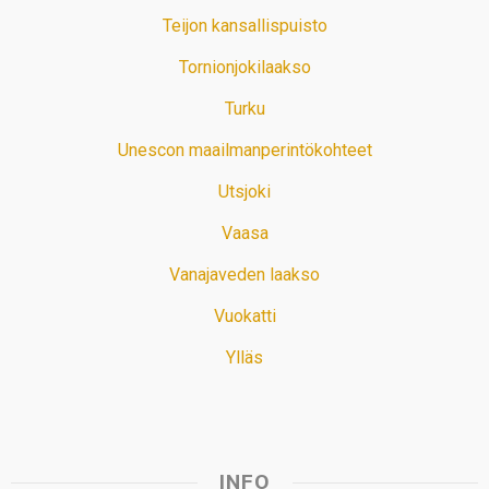
Teijon kansallispuisto
Tornionjokilaakso
Turku
Unescon maailmanperintökohteet
Utsjoki
Vaasa
Vanajaveden laakso
Vuokatti
Ylläs
INFO