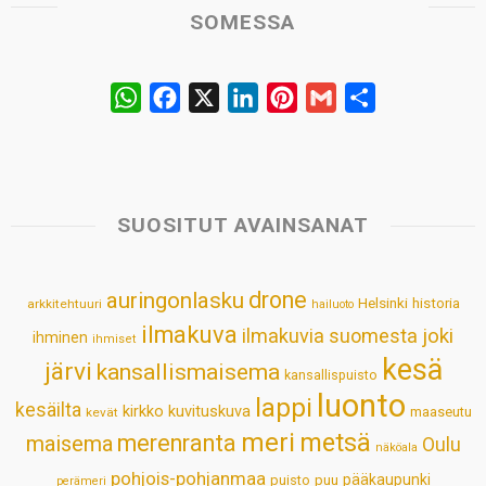
SOMESSA
W
F
X
L
P
G
S
h
a
i
i
m
h
a
c
n
n
a
a
t
e
k
t
i
r
s
b
e
e
l
e
SUOSITUT AVAINSANAT
A
o
d
r
p
o
I
e
drone
auringonlasku
Helsinki
historia
arkkitehtuuri
hailuoto
p
k
n
s
ilmakuva
ilmakuvia suomesta
joki
ihminen
t
ihmiset
kesä
järvi
kansallismaisema
kansallispuisto
luonto
lappi
kesäilta
kirkko
kuvituskuva
maaseutu
kevät
meri
metsä
merenranta
maisema
Oulu
näköala
pohjois-pohjanmaa
pääkaupunki
puisto
puu
perämeri