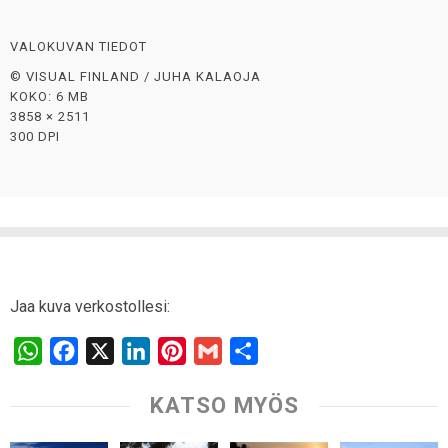
VALOKUVAN TIEDOT
© VISUAL FINLAND / JUHA KALAOJA
KOKO: 6 MB
3858 × 2511
300 DPI
Jaa kuva verkostollesi:
W
F
X
L
P
G
S
h
a
i
i
m
h
KATSO MYÖS
a
c
n
n
a
a
t
e
k
t
i
r