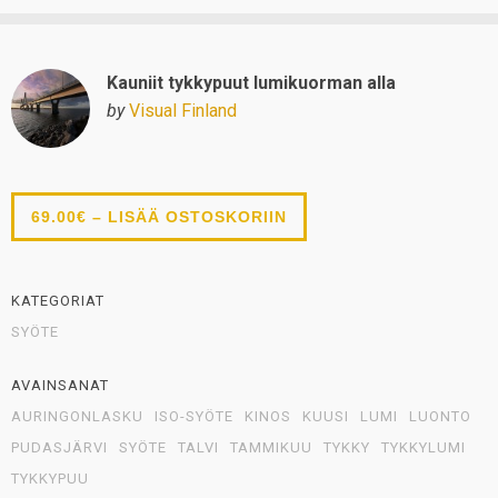
Kauniit tykkypuut lumikuorman alla
by
Visual Finland
69.00€ – LISÄÄ OSTOSKORIIN
KATEGORIAT
SYÖTE
AVAINSANAT
AURINGONLASKU
ISO-SYÖTE
KINOS
KUUSI
LUMI
LUONTO
PUDASJÄRVI
SYÖTE
TALVI
TAMMIKUU
TYKKY
TYKKYLUMI
TYKKYPUU