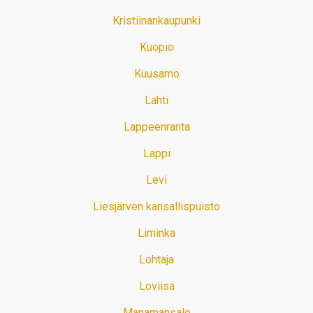
Kristiinankaupunki
Kuopio
Kuusamo
Lahti
Lappeenranta
Lappi
Levi
Liesjärven kansallispuisto
Liminka
Lohtaja
Loviisa
Manamansalo