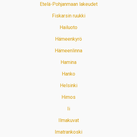
Etelä-Pohjanmaan lakeudet
Fiskarsin ruukki
Hailuoto
Hämeenkyrö
Hämeenlinna
Hamina
Hanko
Helsinki
Himos
Ii
Ilmakuvat
Imatrankoski