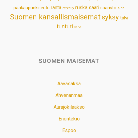
ruska
ranta
saari
pääkaupunkiseutu
saaristo
retkeily
silta
Suomen kansallismaisemat
syksy
talvi
tunturi
vene
SUOMEN MAISEMAT
Aavasaksa
Ahvenanmaa
Aurajokilaakso
Enontekiö
Espoo