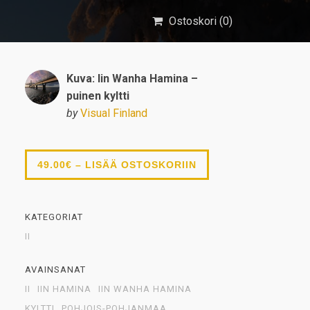
Ostoskori (
0
)
Kuva: Iin Wanha Hamina –
puinen kyltti
by
Visual Finland
49.00€ – LISÄÄ OSTOSKORIIN
KATEGORIAT
II
AVAINSANAT
II
IIN HAMINA
IIN WANHA HAMINA
KYLTTI
POHJOIS-POHJANMAA