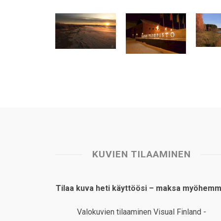
t
e
k
t
i
r
s
b
e
e
l
e
A
o
d
r
p
o
I
e
p
k
n
s
t
KUVIEN TILAAMINEN
Tilaa kuva heti käyttöösi – maksa myöhemm
Valokuvien tilaaminen Visual Finland -