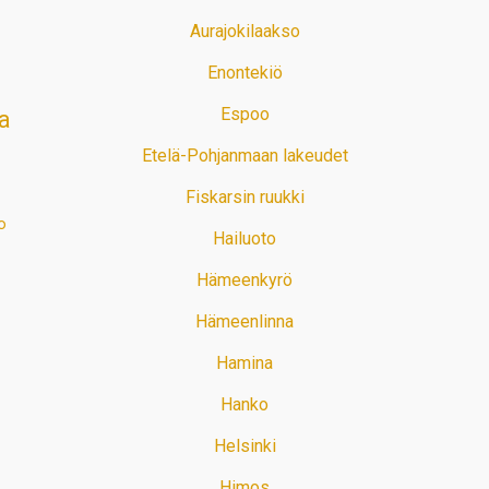
Aurajokilaakso
Enontekiö
Espoo
a
Etelä-Pohjanmaan lakeudet
Fiskarsin ruukki
o
Hailuoto
Hämeenkyrö
Hämeenlinna
Hamina
Hanko
Helsinki
Himos