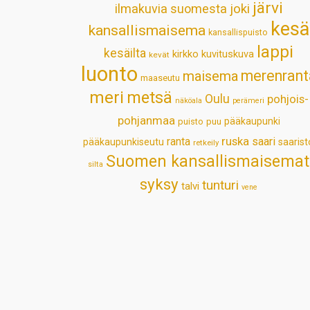
järvi
ilmakuvia suomesta
joki
kesä
kansallismaisema
kansallispuisto
lappi
kesäilta
kirkko
kuvituskuva
kevät
luonto
merenrant
maisema
maaseutu
meri
metsä
Oulu
pohjois-
näköala
perämeri
pohjanmaa
pääkaupunki
puisto
puu
ruska
ranta
saari
pääkaupunkiseutu
saarist
retkeily
Suomen kansallismaisemat
silta
syksy
tunturi
talvi
vene