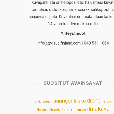
kuvapankista on helppoa: etsi haluamasi kuvat
tee tilaus ostoskorissa ja seuraa sähköpostiis
saapuvia ohjeita. Kuvatilaukset maksetaan laskul
14 vuorokauden maksuajalla.
Yhteystiedot
info(at)visualfinland.com | 040 5311 064
SUOSITUT AVAINSANAT
drone
auringonlasku
arkkitehtuuri
hailuoto
ilmakuva
Helsinki
historia
ihminen
ihmiset