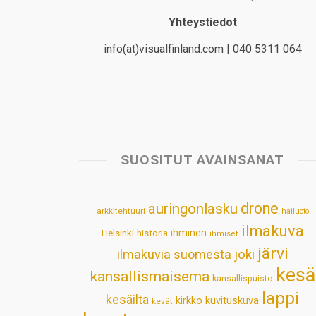
Yhteystiedot
info(at)visualfinland.com | 040 5311 064
SUOSITUT AVAINSANAT
drone
auringonlasku
arkkitehtuuri
hailuoto
ilmakuva
Helsinki
historia
ihminen
ihmiset
järvi
ilmakuvia suomesta
joki
kesä
kansallismaisema
kansallispuisto
lappi
kesäilta
kirkko
kuvituskuva
kevät