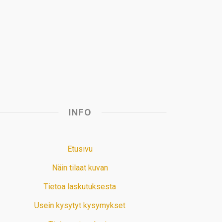
A
o
d
r
p
o
I
e
p
k
n
s
t
INFO
Etusivu
Näin tilaat kuvan
Tietoa laskutuksesta
Usein kysytyt kysymykset