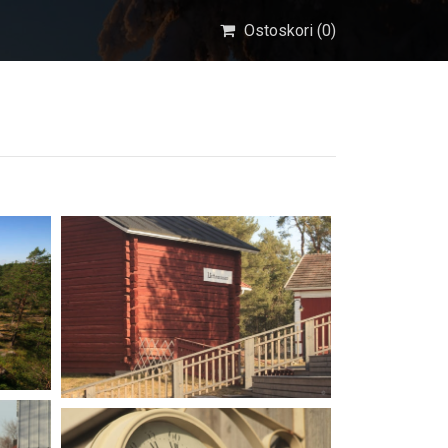
Ostoskori (
0
)