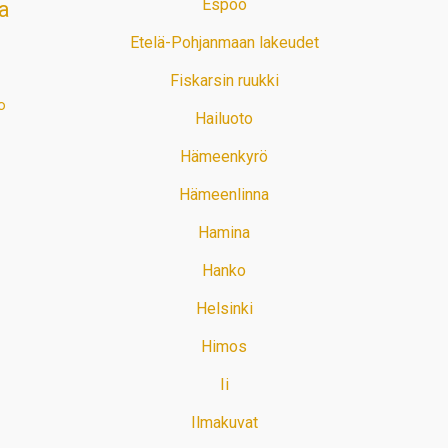
Espoo
a
Etelä-Pohjanmaan lakeudet
Fiskarsin ruukki
o
Hailuoto
Hämeenkyrö
Hämeenlinna
Hamina
Hanko
Helsinki
Himos
Ii
Ilmakuvat