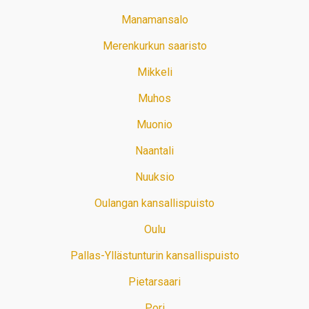
Manamansalo
Merenkurkun saaristo
Mikkeli
Muhos
Muonio
Naantali
Nuuksio
Oulangan kansallispuisto
Oulu
Pallas-Yllästunturin kansallispuisto
Pietarsaari
Pori