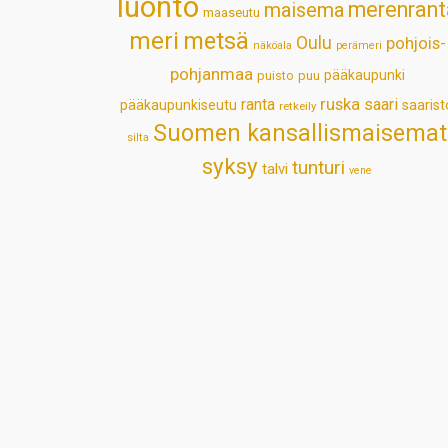
luonto
merenrant
maisema
maaseutu
meri
metsä
Oulu
pohjois-
näköala
perämeri
pohjanmaa
pääkaupunki
puisto
puu
ruska
ranta
saari
pääkaupunkiseutu
saarist
retkeily
Suomen kansallismaisemat
silta
syksy
tunturi
talvi
vene