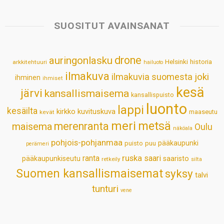
t
e
k
t
i
r
s
b
e
e
l
e
SUOSITUT AVAINSANAT
A
o
d
r
p
o
I
e
drone
auringonlasku
Helsinki
historia
arkkitehtuuri
hailuoto
p
k
n
s
ilmakuva
ilmakuvia suomesta
joki
ihminen
t
ihmiset
kesä
järvi
kansallismaisema
kansallispuisto
luonto
lappi
kesäilta
kirkko
kuvituskuva
maaseutu
kevät
meri
metsä
merenranta
maisema
Oulu
näköala
pohjois-pohjanmaa
pääkaupunki
puisto
puu
perämeri
ruska
ranta
saari
pääkaupunkiseutu
saaristo
retkeily
silta
Suomen kansallismaisemat
syksy
talvi
tunturi
vene