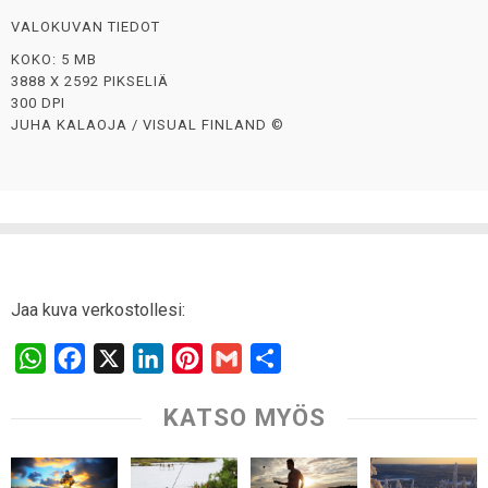
VALOKUVAN TIEDOT
KOKO: 5 MB
3888 X 2592 PIKSELIÄ
300 DPI
JUHA KALAOJA / VISUAL FINLAND ©
Jaa kuva verkostollesi:
W
F
X
L
P
G
S
h
a
i
i
m
h
KATSO MYÖS
a
c
n
n
a
a
t
e
k
t
i
r
s
b
e
e
l
e