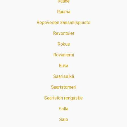
Raahe
Rauma
Repoveden kansallispuisto
Revontulet
Rokua
Rovaniemi
Ruka
Saariselkä
Saaristomeri
Saariston rengastie
Salla
Salo