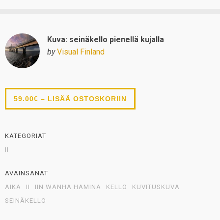
Kuva: seinäkello pienellä kujalla
by
Visual Finland
59.00€ – LISÄÄ OSTOSKORIIN
KATEGORIAT
II
AVAINSANAT
AIKA
II
IIN WANHA HAMINA
KELLO
KUVITUSKUVA
SEINÄKELLO