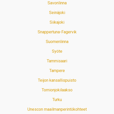
Savonlinna
Seinäjoki
Siikajoki
Snappertuna-Fagervik
Suomenlinna
Syöte
Tammisaari
Tampere
Teijon kansallispuisto
Tornionjokilaakso
Turku
Unescon maailmanperintökohteet