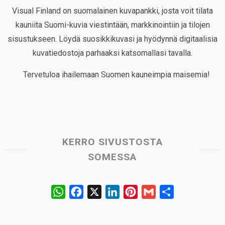
Visual Finland on suomalainen kuvapankki, josta voit tilata
kauniita Suomi-kuvia viestintään, markkinointiin ja tilojen
sisustukseen. Löydä suosikkikuvasi ja hyödynnä digitaalisia
kuvatiedostoja parhaaksi katsomallasi tavalla.
Tervetuloa ihailemaan Suomen kauneimpia maisemia!
KERRO SIVUSTOSTA
SOMESSA
W
F
X
L
P
G
S
h
a
i
i
m
h
a
c
n
n
a
a