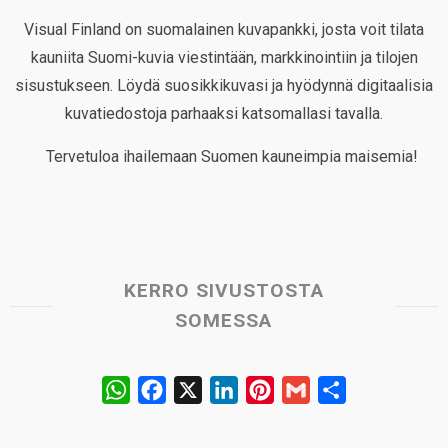
Visual Finland on suomalainen kuvapankki, josta voit tilata
kauniita Suomi-kuvia viestintään, markkinointiin ja tilojen
sisustukseen. Löydä suosikkikuvasi ja hyödynnä digitaalisia
kuvatiedostoja parhaaksi katsomallasi tavalla.
Tervetuloa ihailemaan Suomen kauneimpia maisemia!
KERRO SIVUSTOSTA
SOMESSA
W
F
X
L
P
G
S
h
a
i
i
m
h
a
c
n
n
a
a