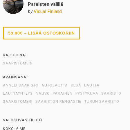
Paraisten välillä
by
Visual Finland
59.00€ – LISÄÄ OSTOSKORIIN
KATEGORIAT
SAARISTOMERI
AVAINSANAT
ANNELI SAARISTO
AUTOLAUTTA
KESÄ
LAUTTA
LAUTTAYHTEYS
NAUVO
PARAINEN
PYSTYKUVA
SAARISTO
SAARISTOMERI
SAARISTON RENGASTIE
TURUN SAARISTO
VALOKUVAN TIEDOT
KOKO: 6 MB