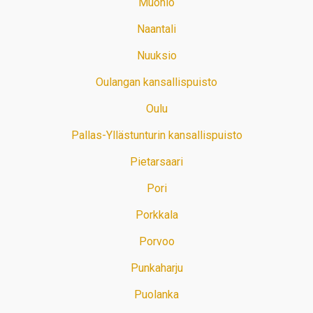
Muonio
Naantali
Nuuksio
Oulangan kansallispuisto
Oulu
Pallas-Yllästunturin kansallispuisto
Pietarsaari
Pori
Porkkala
Porvoo
Punkaharju
Puolanka