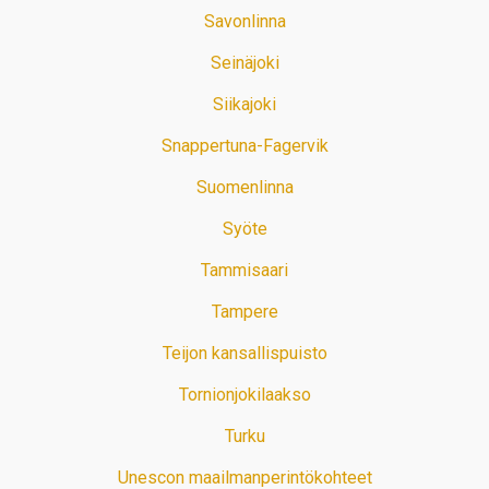
Savonlinna
Seinäjoki
Siikajoki
Snappertuna-Fagervik
Suomenlinna
Syöte
Tammisaari
Tampere
Teijon kansallispuisto
Tornionjokilaakso
Turku
Unescon maailmanperintökohteet