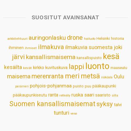
t
e
k
t
i
r
s
b
e
e
l
e
SUOSITUT AVAINSANAT
A
o
d
r
p
o
I
e
drone
auringonlasku
Helsinki
historia
arkkitehtuuri
hailuoto
p
k
n
s
ilmakuva
ilmakuvia suomesta
joki
ihminen
t
ihmiset
kesä
järvi
kansallismaisema
kansallispuisto
luonto
lappi
kesäilta
kirkko
kuvituskuva
maaseutu
kevät
meri
metsä
merenranta
maisema
Oulu
näköala
pohjois-pohjanmaa
pääkaupunki
puisto
puu
perämeri
ruska
ranta
saari
pääkaupunkiseutu
saaristo
retkeily
silta
Suomen kansallismaisemat
syksy
talvi
tunturi
vene