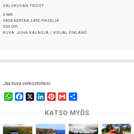
VALOKUVAN TIEDOT
3 MB
3828 KERTAA 2492 PIKSELIÄ
300 DPI
KUVA: JUHA KALAOJA / VISUAL FINLAND
Jaa kuva verkostollesi:
W
F
X
L
P
G
S
h
a
i
i
m
h
KATSO MYÖS
a
c
n
n
a
a
t
e
k
t
i
r
s
b
e
e
l
e