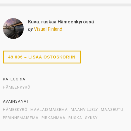
Kuva: ruskaa Hämeenkyrössä
by
Visual Finland
49.00€ – LISÄÄ OSTOSKORIIN
KATEGORIAT
HÄMEENKYRÖ
AVAINSANAT
HÄMEEKYRÖ
MAALAISMAISEMA
MAANVILJELY
MAASEUTU
PERINNEMAISEMA
PIRKANMAA
RUSKA
SYKSY