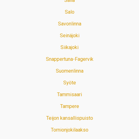
Salla
Salo
Savonlinna
Seinäjoki
Siikajoki
Snappertuna-Fagervik
Suomenlinna
Syöte
Tammisaari
Tampere
Teijon kansallispuisto
Tornionjokilaakso