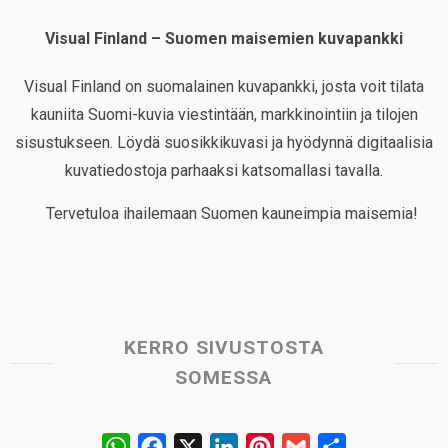
Visual Finland – Suomen maisemien kuvapankki
Visual Finland on suomalainen kuvapankki, josta voit tilata
kauniita Suomi-kuvia viestintään, markkinointiin ja tilojen
sisustukseen. Löydä suosikkikuvasi ja hyödynnä digitaalisia
kuvatiedostoja parhaaksi katsomallasi tavalla.
Tervetuloa ihailemaan Suomen kauneimpia maisemia!
KERRO SIVUSTOSTA
SOMESSA
W
F
X
L
P
G
S