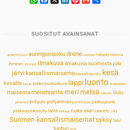
h
a
i
i
m
h
a
c
n
n
a
a
t
e
k
t
i
r
s
b
e
e
l
e
SUOSITUT AVAINSANAT
A
o
d
r
p
o
I
e
drone
auringonlasku
Helsinki
historia
arkkitehtuuri
hailuoto
p
k
n
s
ilmakuva
ilmakuvia suomesta
joki
ihminen
t
ihmiset
kesä
järvi
kansallismaisema
kansallispuisto
luonto
lappi
kesäilta
kirkko
kuvituskuva
maaseutu
kevät
meri
metsä
merenranta
maisema
Oulu
näköala
pohjois-pohjanmaa
pääkaupunki
puisto
puu
perämeri
ruska
ranta
saari
pääkaupunkiseutu
saaristo
retkeily
silta
Suomen kansallismaisemat
syksy
talvi
tunturi
vene