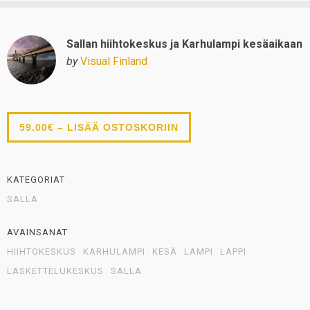
Sallan hiihtokeskus ja Karhulampi kesäaikaan
by
Visual Finland
59.00€ – LISÄÄ OSTOSKORIIN
KATEGORIAT
SALLA
AVAINSANAT
HIIHTOKESKUS
KARHULAMPI
KESÄ
LAMPI
LAPPI
LASKETTELUKESKUS
SALLA