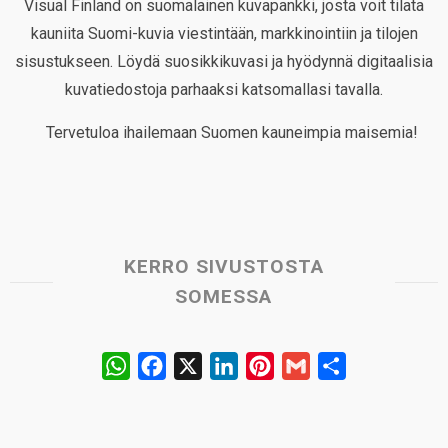
Visual Finland on suomalainen kuvapankki, josta voit tilata
kauniita Suomi-kuvia viestintään, markkinointiin ja tilojen
sisustukseen. Löydä suosikkikuvasi ja hyödynnä digitaalisia
kuvatiedostoja parhaaksi katsomallasi tavalla.
Tervetuloa ihailemaan Suomen kauneimpia maisemia!
KERRO SIVUSTOSTA
SOMESSA
W
F
X
L
P
G
S
h
a
i
i
m
h
a
c
n
n
a
a