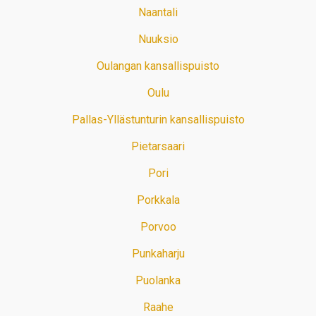
Naantali
Nuuksio
Oulangan kansallispuisto
Oulu
Pallas-Yllästunturin kansallispuisto
Pietarsaari
Pori
Porkkala
Porvoo
Punkaharju
Puolanka
Raahe