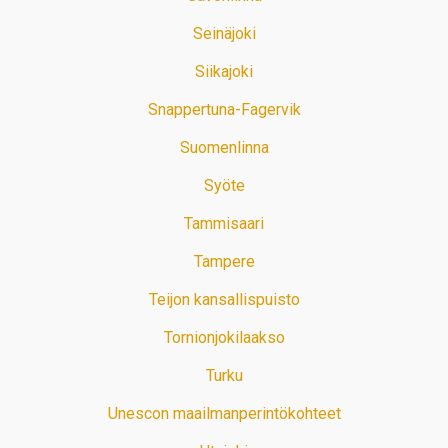
Seinäjoki
Siikajoki
Snappertuna-Fagervik
Suomenlinna
Syöte
Tammisaari
Tampere
Teijon kansallispuisto
Tornionjokilaakso
Turku
Unescon maailmanperintökohteet