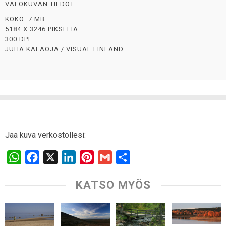
VALOKUVAN TIEDOT
KOKO: 7 MB
5184 X 3246 PIKSELIÄ
300 DPI
JUHA KALAOJA / VISUAL FINLAND
Jaa kuva verkostollesi:
W
F
X
L
P
G
S
h
a
i
i
m
h
KATSO MYÖS
a
c
n
n
a
a
t
e
k
t
i
r
s
b
e
e
l
e