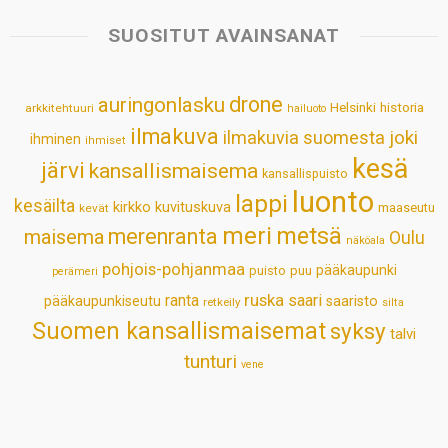
t
e
k
t
i
r
s
b
e
e
l
e
SUOSITUT AVAINSANAT
A
o
d
r
p
o
I
e
drone
auringonlasku
Helsinki
historia
arkkitehtuuri
hailuoto
p
k
n
s
ilmakuva
ilmakuvia suomesta
joki
ihminen
t
ihmiset
kesä
järvi
kansallismaisema
kansallispuisto
luonto
lappi
kesäilta
kirkko
kuvituskuva
maaseutu
kevät
meri
metsä
merenranta
maisema
Oulu
näköala
pohjois-pohjanmaa
pääkaupunki
puisto
puu
perämeri
ruska
ranta
saari
pääkaupunkiseutu
saaristo
retkeily
silta
Suomen kansallismaisemat
syksy
talvi
tunturi
vene