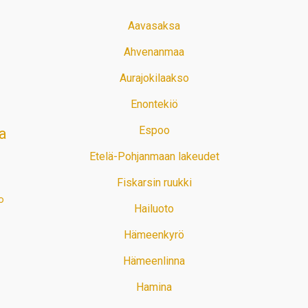
Aavasaksa
Ahvenanmaa
Aurajokilaakso
Enontekiö
Espoo
a
Etelä-Pohjanmaan lakeudet
Fiskarsin ruukki
o
Hailuoto
Hämeenkyrö
Hämeenlinna
Hamina