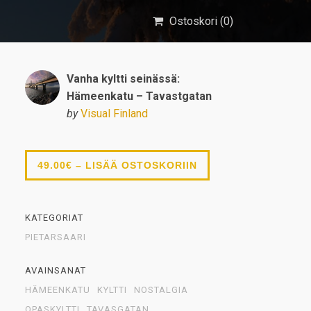
Ostoskori (
0
)
Vanha kyltti seinässä:
Hämeenkatu – Tavastgatan
by
Visual Finland
49.00€ – LISÄÄ OSTOSKORIIN
KATEGORIAT
PIETARSAARI
AVAINSANAT
HÄMEENKATU
KYLTTI
NOSTALGIA
OPASKYLTTI
TAVASGATAN