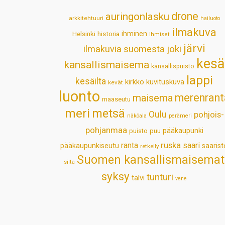
drone
auringonlasku
arkkitehtuuri
hailuoto
ilmakuva
Helsinki
historia
ihminen
ihmiset
järvi
ilmakuvia suomesta
joki
kesä
kansallismaisema
kansallispuisto
lappi
kesäilta
kirkko
kuvituskuva
kevät
luonto
merenrant
maisema
maaseutu
meri
metsä
Oulu
pohjois-
näköala
perämeri
pohjanmaa
pääkaupunki
puisto
puu
ruska
ranta
saari
pääkaupunkiseutu
saarist
retkeily
Suomen kansallismaisemat
silta
syksy
tunturi
talvi
vene