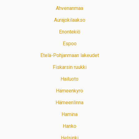
Ahvenanmaa
Aurajokilaakso
Enontekiö
Espoo
Etelä-Pohjanmaan lakeudet
Fiskarsin ruukki
Hailuoto
Hämeenkyrö
Hämeenlinna
Hamina
Hanko
Helsinki