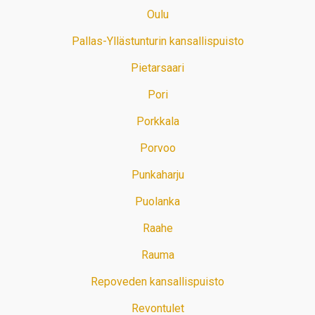
Oulu
Pallas-Yllästunturin kansallispuisto
Pietarsaari
Pori
Porkkala
Porvoo
Punkaharju
Puolanka
Raahe
Rauma
Repoveden kansallispuisto
Revontulet