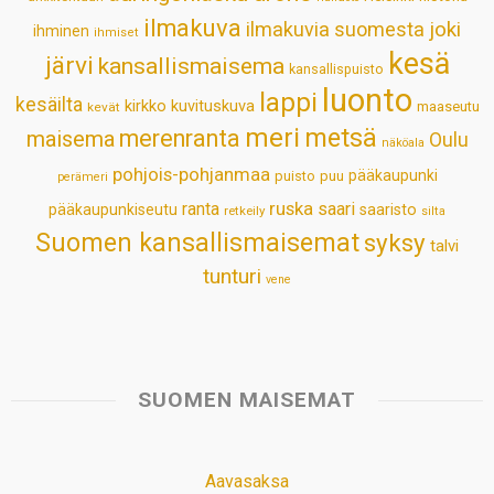
p
k
n
s
ilmakuva
ilmakuvia suomesta
joki
ihminen
t
ihmiset
kesä
järvi
kansallismaisema
kansallispuisto
luonto
lappi
kesäilta
kirkko
kuvituskuva
maaseutu
kevät
meri
metsä
merenranta
maisema
Oulu
näköala
pohjois-pohjanmaa
pääkaupunki
puisto
puu
perämeri
ruska
ranta
saari
pääkaupunkiseutu
saaristo
retkeily
silta
Suomen kansallismaisemat
syksy
talvi
tunturi
vene
SUOMEN MAISEMAT
Aavasaksa