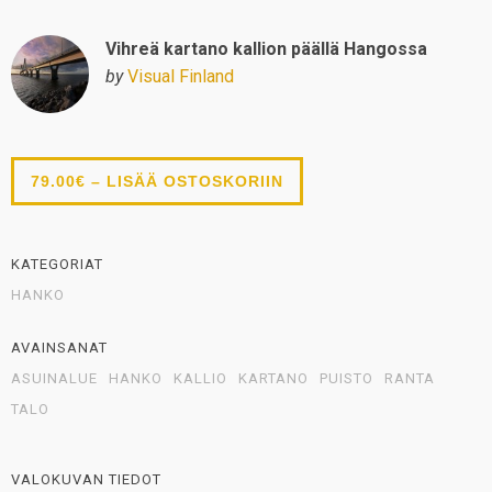
Vihreä kartano kallion päällä Hangossa
by
Visual Finland
79.00€ – LISÄÄ OSTOSKORIIN
KATEGORIAT
HANKO
AVAINSANAT
ASUINALUE
HANKO
KALLIO
KARTANO
PUISTO
RANTA
TALO
VALOKUVAN TIEDOT