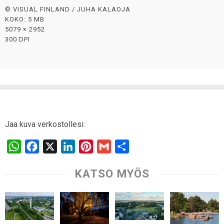
© VISUAL FINLAND / JUHA KALAOJA
KOKO: 5 MB
5079 × 2952
300 DPI
Jaa kuva verkostollesi:
W
F
X
L
P
G
S
h
a
i
i
m
h
KATSO MYÖS
a
c
n
n
a
a
t
e
k
t
i
r
s
b
e
e
l
e
A
o
d
r