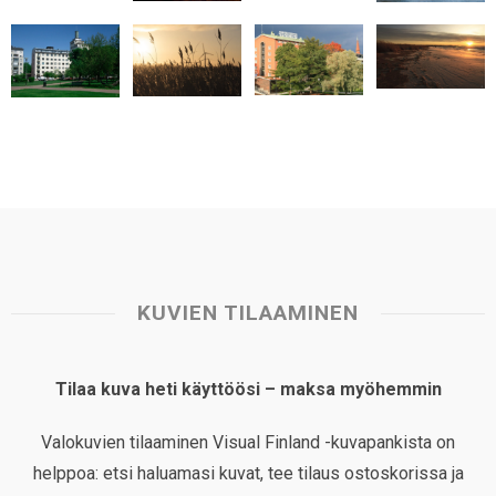
p
o
I
e
p
k
n
s
t
KUVIEN TILAAMINEN
Tilaa kuva heti käyttöösi – maksa myöhemmin
Valokuvien tilaaminen Visual Finland -kuvapankista on
helppoa: etsi haluamasi kuvat, tee tilaus ostoskorissa ja