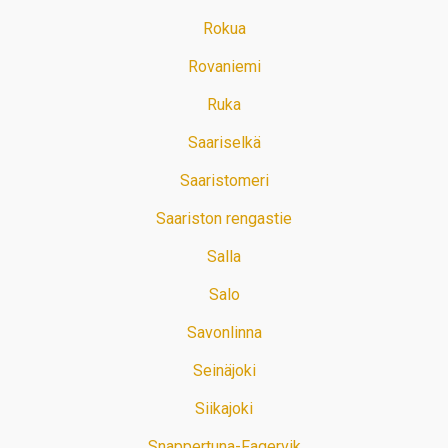
Rokua
Rovaniemi
Ruka
Saariselkä
Saaristomeri
Saariston rengastie
Salla
Salo
Savonlinna
Seinäjoki
Siikajoki
Snappertuna-Fagervik