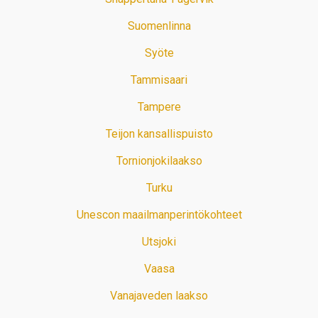
Suomenlinna
Syöte
Tammisaari
Tampere
Teijon kansallispuisto
Tornionjokilaakso
Turku
Unescon maailmanperintökohteet
Utsjoki
Vaasa
Vanajaveden laakso