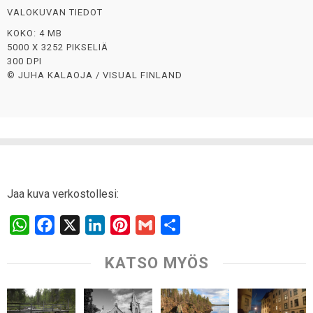
VALOKUVAN TIEDOT
KOKO: 4 MB
5000 X 3252 PIKSELIÄ
300 DPI
© JUHA KALAOJA / VISUAL FINLAND
Jaa kuva verkostollesi:
W
F
X
L
P
G
S
h
a
i
i
m
h
KATSO MYÖS
a
c
n
n
a
a
t
e
k
t
i
r
s
b
e
e
l
e