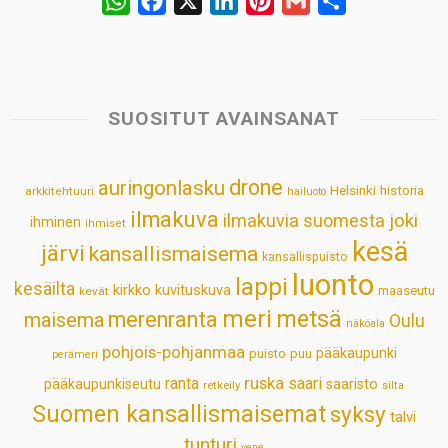
W
F
X
L
P
G
S
h
a
i
i
m
h
a
c
n
n
a
a
t
e
k
t
i
r
s
b
e
e
l
e
SUOSITUT AVAINSANAT
A
o
d
r
p
o
I
e
drone
auringonlasku
Helsinki
historia
arkkitehtuuri
hailuoto
p
k
n
s
ilmakuva
ilmakuvia suomesta
joki
ihminen
t
ihmiset
kesä
järvi
kansallismaisema
kansallispuisto
luonto
lappi
kesäilta
kirkko
kuvituskuva
maaseutu
kevät
meri
metsä
merenranta
maisema
Oulu
näköala
pohjois-pohjanmaa
pääkaupunki
puisto
puu
perämeri
ruska
ranta
saari
pääkaupunkiseutu
saaristo
retkeily
silta
Suomen kansallismaisemat
syksy
talvi
tunturi
vene