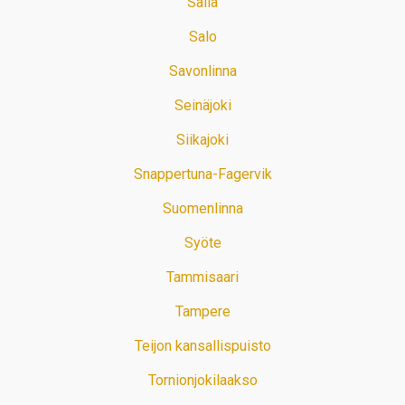
Salla
Salo
Savonlinna
Seinäjoki
Siikajoki
Snappertuna-Fagervik
Suomenlinna
Syöte
Tammisaari
Tampere
Teijon kansallispuisto
Tornionjokilaakso