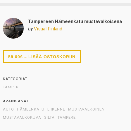
Tampereen Hämeenkatu mustavalkoisena
by
Visual Finland
59.00€ – LISÄÄ OSTOSKORIIN
KATEGORIAT
TAMPERE
AVAINSANAT
AUTO
HÄMEENKATU
LIIKENNE
MUSTAVALKOINEN
MUSTAVALKOKUVA
SILTA
TAMPERE