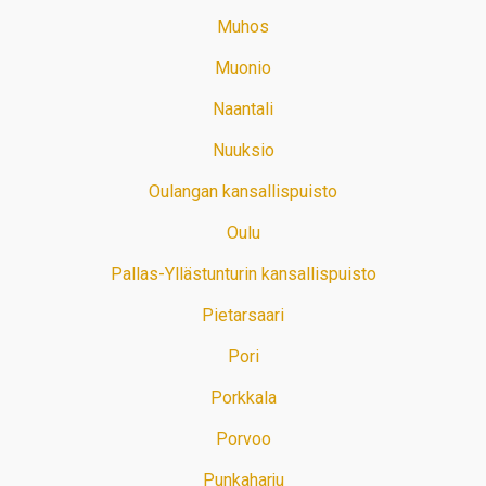
Muhos
Muonio
Naantali
Nuuksio
Oulangan kansallispuisto
Oulu
Pallas-Yllästunturin kansallispuisto
Pietarsaari
Pori
Porkkala
Porvoo
Punkaharju