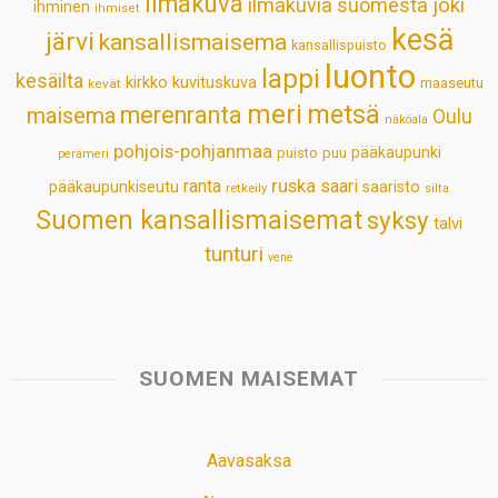
ilmakuva
ilmakuvia suomesta
joki
ihminen
t
ihmiset
kesä
järvi
kansallismaisema
kansallispuisto
luonto
lappi
kesäilta
kirkko
kuvituskuva
maaseutu
kevät
meri
metsä
merenranta
maisema
Oulu
näköala
pohjois-pohjanmaa
pääkaupunki
puisto
puu
perämeri
ruska
ranta
saari
pääkaupunkiseutu
saaristo
retkeily
silta
Suomen kansallismaisemat
syksy
talvi
tunturi
vene
SUOMEN MAISEMAT
Aavasaksa