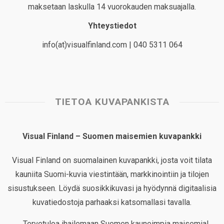
maksetaan laskulla 14 vuorokauden maksuajalla.
Yhteystiedot
info(at)visualfinland.com | 040 5311 064
TIETOA KUVAPANKISTA
Visual Finland – Suomen maisemien kuvapankki
Visual Finland on suomalainen kuvapankki, josta voit tilata
kauniita Suomi-kuvia viestintään, markkinointiin ja tilojen
sisustukseen. Löydä suosikkikuvasi ja hyödynnä digitaalisia
kuvatiedostoja parhaaksi katsomallasi tavalla.
Tervetuloa ihailemaan Suomen kauneimpia maisemia!