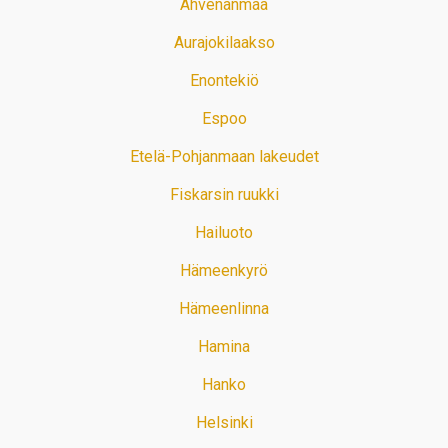
Ahvenanmaa
Aurajokilaakso
Enontekiö
Espoo
Etelä-Pohjanmaan lakeudet
Fiskarsin ruukki
Hailuoto
Hämeenkyrö
Hämeenlinna
Hamina
Hanko
Helsinki