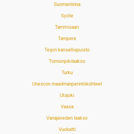
Suomenlinna
Syöte
Tammisaari
Tampere
Teijon kansallispuisto
Tornionjokilaakso
Turku
Unescon maailmanperintökohteet
Utsjoki
Vaasa
Vanajaveden laakso
Vuokatti