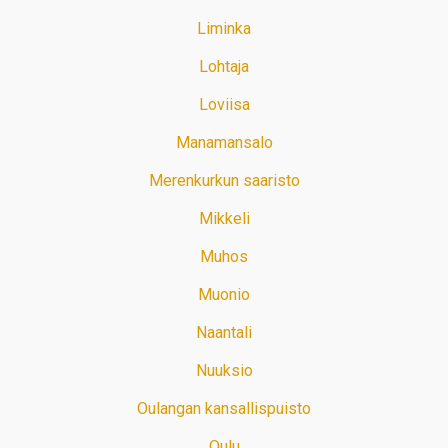
Liminka
Lohtaja
Loviisa
Manamansalo
Merenkurkun saaristo
Mikkeli
Muhos
Muonio
Naantali
Nuuksio
Oulangan kansallispuisto
Oulu