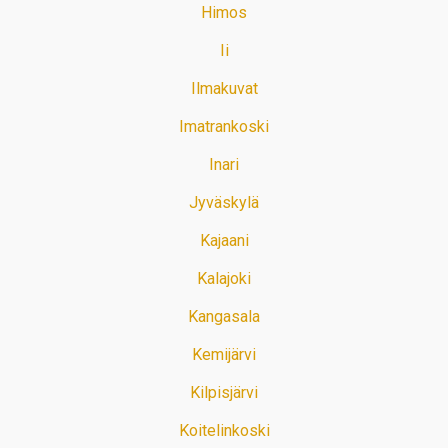
Himos
Ii
Ilmakuvat
Imatrankoski
Inari
Jyväskylä
Kajaani
Kalajoki
Kangasala
Kemijärvi
Kilpisjärvi
Koitelinkoski